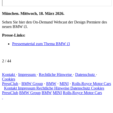
München. Mittwoch, 18. März 2026.
Sehen Sie hier den On-Demand Webcast der Design Premiere des
neuen BMW i3.
Presse-Links:
Pressematerial zum Thema BMW i3
2
/ 44
Kontakt
·
Impressum
·
Rechtliche Hinweise
·
Datenschutz
·
Cookies
PressClub
·
BMW Group
·
BMW
·
MINI
·
Rolls-Royce Motor Cars
Kontakt
Impressum
Rechtliche Hinweise
Datenschutz
Cookies
PressClub
BMW Group
BMW
MINI
Rolls-Royce Motor Cars